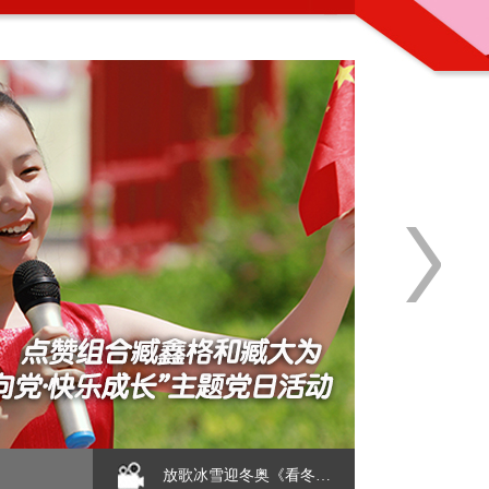
放歌冰雪迎冬奥《看冬…
【2016-01-20】
内蒙古晨旭艺术学校维权