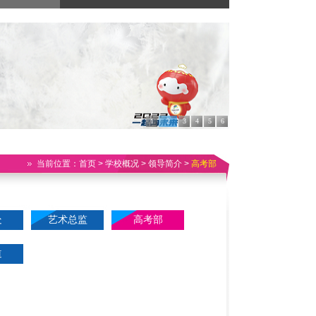
1
2
3
4
5
6
当前位置：
首页
> 学校概况 > 领导简介 >
高考部
处
艺术总监
高考部
道