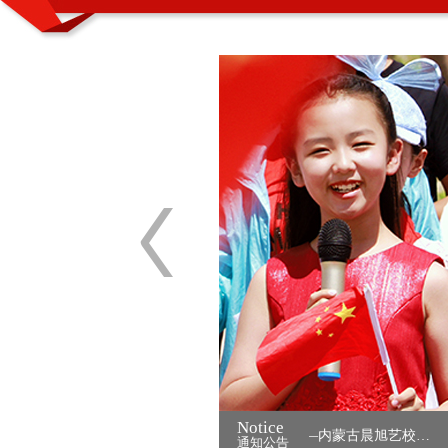
Notice
二月初二“龙抬头” 别样形式讨“彩头” ——内蒙古晨旭艺校…
通知公告