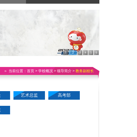
1
2
3
4
5
6
当前位置：
首页
> 学校概况 > 领导简介 >
教务副校长
处
艺术总监
高考部
道