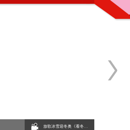
放歌冰雪迎冬奥《看冬…
【2016-01-20】
内蒙古晨旭艺术学校维权