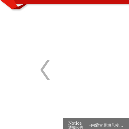
Notice
二月初二“龙抬头” 别样形式讨“彩头” ——内蒙古晨旭艺校…
通知公告