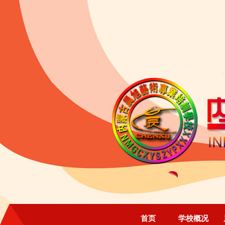
首页
学校概况