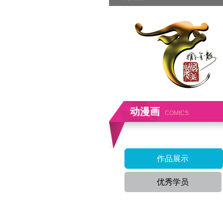
动漫画
COMICS
作品展示
优秀学员