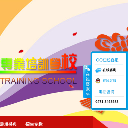
在线咨询
在线客服
0471-3463583
晨旭盛典
招生专栏